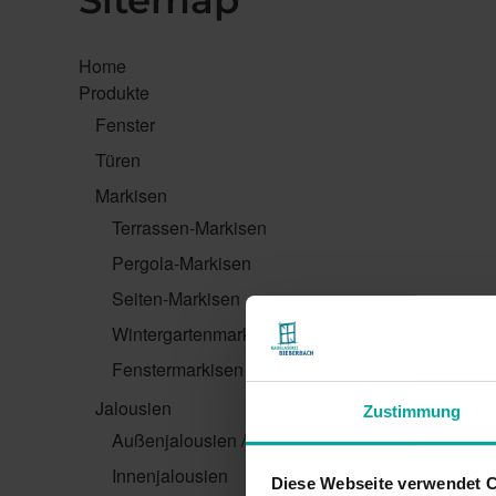
Sitemap
Home
Produkte
Fenster
Türen
Markisen
Terrassen-Markisen
Pergola-Markisen
Seiten-Markisen
Wintergartenmarkisen
Fenstermarkisen
Jalousien
Zustimmung
Außenjalousien / Raffstoren
Innenjalousien
Diese Webseite verwendet 