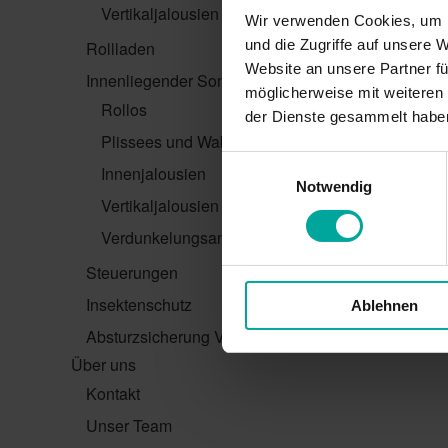
Vertikaljalousien
Wir verwenden Cookies, um I
und die Zugriffe auf unsere 
Rollladen
Website an unsere Partner fü
Innenliegender Sonnenschutz
möglicherweise mit weiteren
Rollos
der Dienste gesammelt habe
Plissees und Wabenplissees
Einwilligungsauswahl
Innenjalousien
Notwendig
Vertikaljalousien
Verdunkelungsanlagen
Steuerungen
Insektenschutz
Ablehnen
Absturzsicherung VisioNeo
Über uns
Kontakt
Unser Team