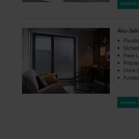
weitere 
Alu-Jal
Flexib
Sicherh
Freie L
Präzis
Hohe Qu
Funktio
…
weitere 