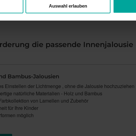
Auswahl erlauben
orderung die passende Innenjalousie
und Bambus-Jalousien
es Einstellen der Lichtmenge , ohne die Jalousie hochzuziehen
rtige natürliche Materialien - Holz und Bambus
 Farbkollektion von Lamellen und Zubehör
eit für Ihre Kinder
formen möglich