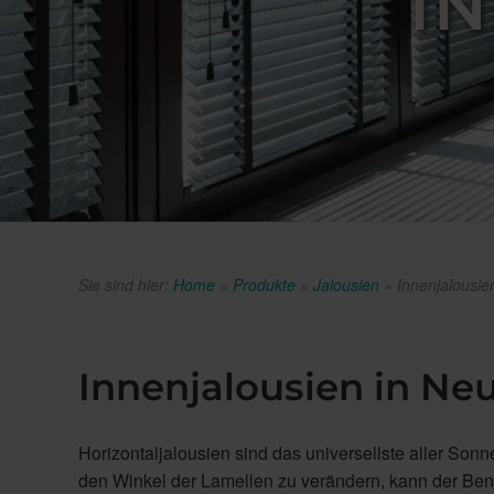
I
Sie sind hier:
Home
»
Produkte
»
Jalousien
»
Innenjalousie
Innenjalousien in Ne
Horizontaljalousien sind das universellste aller So
den Winkel der Lamellen zu verändern, kann der Ben