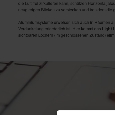
die Luft frei zirkulieren kann, schützen Horizontalja
neugierigen Blicken zu verstecken und trotzdem die
Aluminiumsysteme erweisen sich auch in Räumen als b
Verdunkelung erforderlich ist. Hier kommt das
Light 
sichtbaren Löchern (im geschlossenen Zustand) elimin