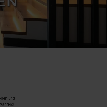
EN
iehen und
 Während