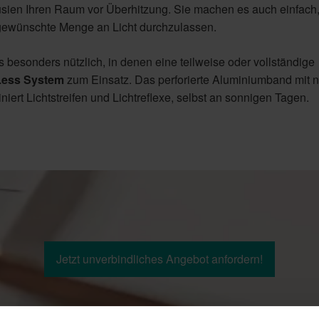
lousien Ihren Raum vor Überhitzung. Sie machen es auch einfach,
 gewünschte Menge an Licht durchzulassen.
esonders nützlich, in denen eine teilweise oder vollständige
Less System
zum Einsatz. Das perforierte Aluminiumband mit n
iert Lichtstreifen und Lichtreflexe, selbst an sonnigen Tagen.
Jetzt unverbindliches Angebot anfordern!