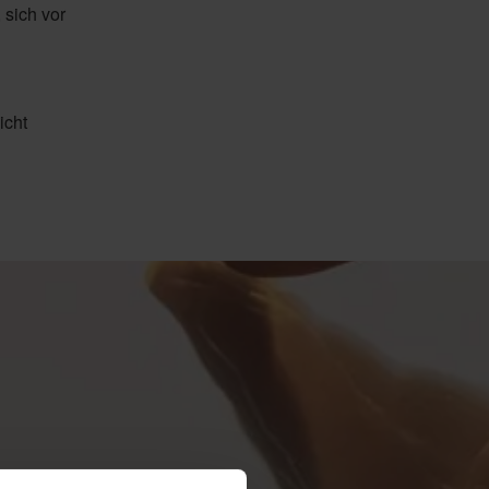
 sich vor
icht