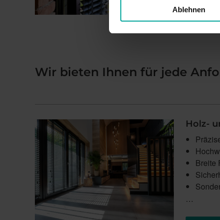
Ablehnen
Wir bieten Ihnen für jede Anf
Holz- 
Präzis
Hochwe
Breite
Sicherh
Sonder
…