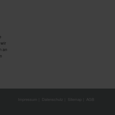
e
 wir
h an
an
Impressum
Datenschutz
Sitemap
AGB