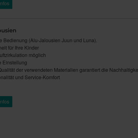
Infos
ousien
le Bedienung (Alu-Jalousien Juun und Luna).
eit für Ihre Kinder
uftzirkulation möglich
e Einstellung
alität der verwendeten Materialien garantiert die Nachhaltigke
nalität und Service-Komfort
Infos