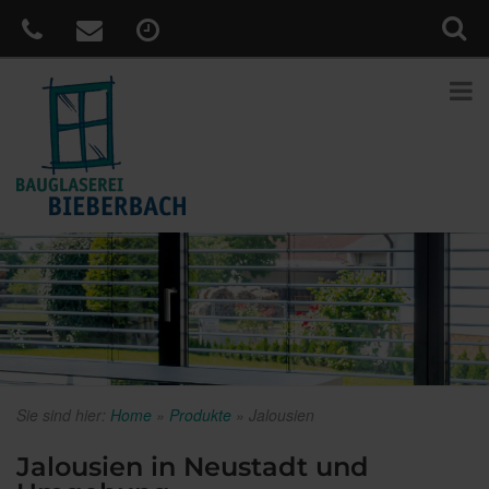
Sie sind hier:
Home
»
Produkte
»
Jalousien
Jalousien in Neustadt und