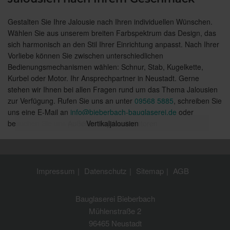
Gestalten Sie Ihre Jalousie nach Ihren individuellen Wünschen.
Wählen Sie aus unserem breiten Farbspektrum das Design, das
sich harmonisch an den Stil Ihrer Einrichtung anpasst. Nach Ihrer
Vorliebe können Sie zwischen unterschiedlichen
Bedienungsmechanismen wählen: Schnur, Stab, Kugelkette,
Kurbel oder Motor. Ihr Ansprechpartner in Neustadt. Gerne
stehen wir Ihnen bei allen Fragen rund um das Thema Jalousien
zur Verfügung. Rufen Sie uns an unter
09568 5885
, schreiben Sie
uns eine E-Mail an
info@bieberbach-bauglaserei.de
oder
besuchen Sie uns persönlich in Neustadt.
Außenjalousien / Raffstoren
Vertikaljalousien
Innenjalousien
Impressum
Datenschutz
Sitemap
AGB
Bauglaserei Bieberbach
Mühlenstraße 2
96465 Neustadt