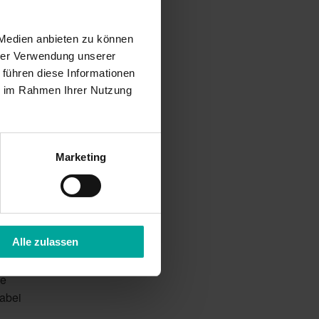
 Medien anbieten zu können
hrer Verwendung unserer
ine tolle,
 führen diese Informationen
ugierigen
ie im Rahmen Ihrer Nutzung
anz
Marketing
Alle zulassen
urch die
ne
abei