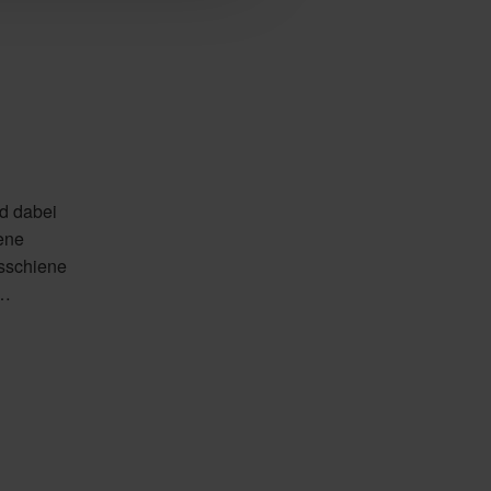
d dabei
ene
gsschiene
 …