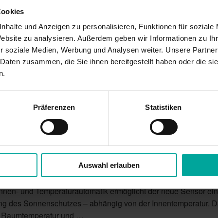
Cookies
nte in Ihrem Wintergarten
nhalte und Anzeigen zu personalisieren, Funktionen für soziale
Website zu analysieren. Außerdem geben wir Informationen zu I
Licht in Ihrer Unterglas Wintergarten-Markise W10 schaffen Sie e
r soziale Medien, Werbung und Analysen weiter. Unsere Partner
er neue dazugehörige Volant-Rollo schützt Sie perfekt vor ne
 Daten zusammen, die Sie ihnen bereitgestellt haben oder die s
rn. Erleben Sie die vier Jahreszeiten in Ihrem Wintergarten – g
n.
nenschutzlösungen …
Präferenzen
Statistiken
anz nach Ihren Vorlieben!
Auswahl erlauben
g für Ihr Smart Home bietet der neue WMS Temperatursensor. D
nen- und Temperaturautomatik ermöglicht der neue Sensor ei
ng des Sonnenschutzes – abhängig von der Innentemperatur. D
ie Raumtemperatur und …