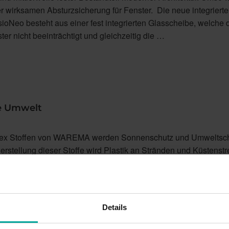
er wirksamen Absturzsicherung für Fenster. Die neue integrierte
ioNeo besteht aus einer fest integrierten Glasscheibe, welche d
er nicht beeinträchtigt und gleichzeitig die …
re Umwelt
ex Stoffen von WAREMA werden Sonnenschutz und Umweltsc
Herstellung dieser Stoffe wird Plastik an Stränden und Küstenstr
ammelt. Es wird zu Fäden verarbeitet, die zusammen mit ander
Details