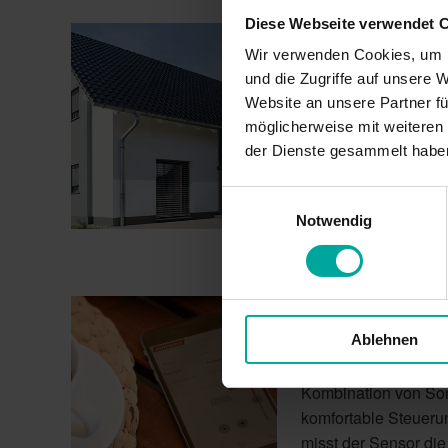
Umwelt“
Diese Webseite verwendet 
Wohlfühl-Ambie
Wir verwenden Cookies, um I
Veröffentlicht
23. Oktober 2017
und die Zugriffe auf unsere 
am
Mit dem integrierten 
Website an unsere Partner fü
warme Atmosphäre. D
möglicherweise mit weiteren
Blicken Ihrer Nachba
der Dienste gesammelt habe
entspannt dank Son
Einwilligungsauswahl
„Wohlfühl-
weiterlesen
Notwendig
Ambiente
in
Ihrem
Wintergarten“
Ein Raumklima g
Veröffentlicht
2. Oktober 2017
Ablehnen
am
Die ideale Ergänzun
Kombination von Son
komfortable Steueru
misst der Sensor d