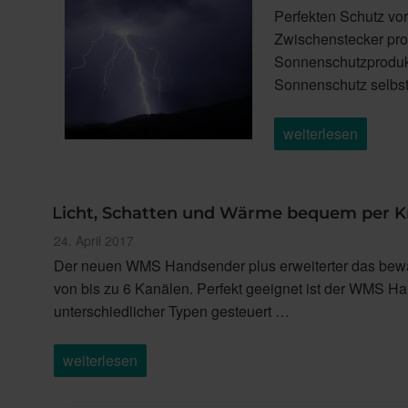
am
Perfekten Schutz vo
Zwischenstecker pro
Sonnenschutzprodukt
Sonnenschutz selbst
„Mehr
weiterlesen
Sicherheit
für
Ihr
Zuhause?“
Licht, Schatten und Wärme bequem per K
Veröffentlicht
24. April 2017
am
Der neuen WMS Handsender plus erweiterter das bew
von bis zu 6 Kanälen. Perfekt geeignet ist der WMS 
unterschiedlicher Typen gesteuert …
„Licht,
weiterlesen
Schatten
und
Wärme