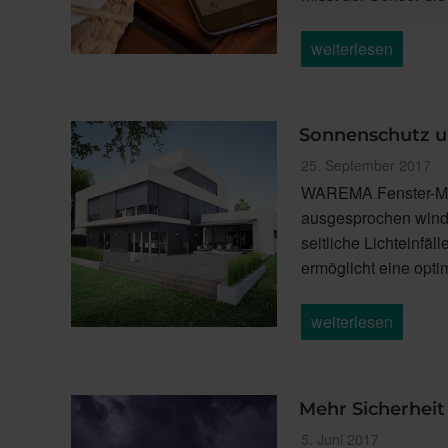
„Ein
weiterlesen
Raumklima
ganz
nach
Ihren
Vorlieben!“
Sonnenschutz u
Veröffentlicht
25. September 2017
am
WAREMA Fenster-Mark
ausgesprochen windst
seitliche Lichteinfä
ermöglicht eine opt
„Sonnenschutz
weiterlesen
um
die
Ecke
gedacht!“
Mehr Sicherheit
Veröffentlicht
5. Juni 2017