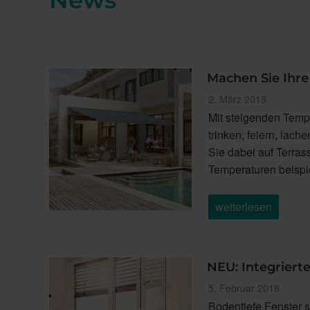
News
Machen Sie Ihr
Veröffentlicht
2. März 2018
am
Mit steigenden Temp
trinken, feiern, lach
Sie dabei auf Terra
Temperaturen beisp
„Machen
weiterlesen
Sie
Ihre
Terrasse
zum
WohnfühlZimmer“
NEU: Integriert
Veröffentlicht
5. Februar 2018
am
Bodentiefe Fenster s