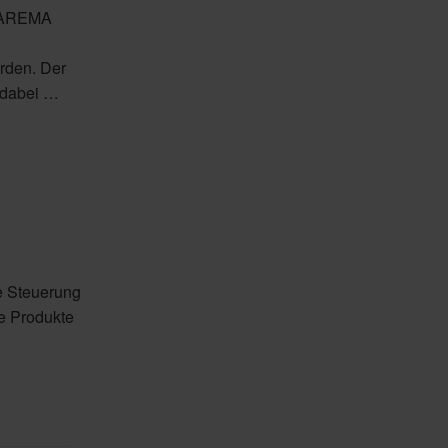
 WAREMA
rden. Der
 dabei …
e Steuerung
e Produkte