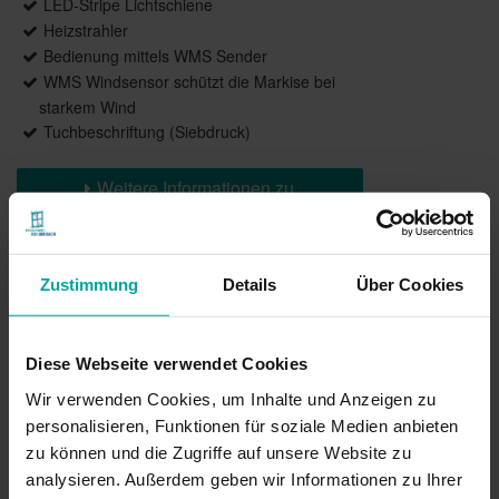
LED-Stripe Lichtschiene
Heizstrahler
Bedienung mittels WMS Sender
WMS Windsensor schützt die Markise bei
starkem Wind
Tuchbeschriftung (Siebdruck)
Weitere Informationen zu
Ausstattungsextras Terrea Terrassen-
Markisen
Zustimmung
Details
Über Cookies
Farben & Stoffe
Diese Webseite verwendet Cookies
Weitere Informationen
Wir verwenden Cookies, um Inhalte und Anzeigen zu
personalisieren, Funktionen für soziale Medien anbieten
Das könnte Sie auch interessieren
zu können und die Zugriffe auf unsere Website zu
analysieren. Außerdem geben wir Informationen zu Ihrer