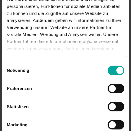
personalisieren, Funktionen für soziale Medien anbieten
zu können und die Zugriffe auf unsere Website zu
analysieren. Außerdem geben wir Informationen zu Ihrer
Verwendung unserer Website an unsere Partner für
soziale Medien, Werbung und Analysen weiter. Unsere
Partner führen diese Informationen möglicherweise mit
weiteren Daten zusammen, die Sie ihnen bereitgestellt
haben oder die sie im Rahmen Ihrer Nutzung der Dienste
gesammelt haben.
Einwilligungsauswahl
Notwendig
Präferenzen
Verschleißfeste Gaze
Strapazierfähige Gaze aus Polyestergewebe
Für starke Beanspruchung z.B. durch Haustiere
Statistiken
Farbe: Schwarz
Marketing