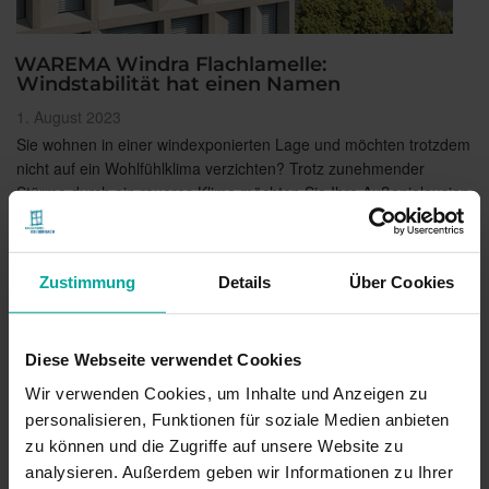
WAREMA Windra Flachlamelle:
Windstabilität hat einen Namen
Veröffentlicht
1. August 2023
am
Sie wohnen in einer windexponierten Lage und möchten trotzdem
nicht auf ein Wohlfühlklima verzichten? Trotz zunehmender
Stürme durch ein raueres Klima möchten Sie Ihre Außenjalousien
nutzen können? Die Windra Flachlamelle von WAREMA verschafft
Abhilfe! Durch die Windstabilität bis 90km/h kann …
Zustimmung
Details
Über Cookies
„WAREMA
weiterlesen
Windra
Flachlamelle:
Windstabilität
Diese Webseite verwendet Cookies
hat
einen
Wir verwenden Cookies, um Inhalte und Anzeigen zu
Namen“
personalisieren, Funktionen für soziale Medien anbieten
zu können und die Zugriffe auf unsere Website zu
analysieren. Außerdem geben wir Informationen zu Ihrer