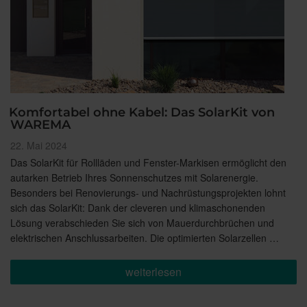
Komfortabel ohne Kabel: Das SolarKit von
WAREMA
Veröffentlicht
22. Mai 2024
am
Das SolarKit für Rollläden und Fenster-Markisen ermöglicht den
autarken Betrieb Ihres Sonnenschutzes mit Solarenergie.
Besonders bei Renovierungs- und Nachrüstungsprojekten lohnt
sich das SolarKit: Dank der cleveren und klimaschonenden
Lösung verabschieden Sie sich von Mauerdurchbrüchen und
elektrischen Anschlussarbeiten. Die optimierten Solarzellen …
„Komfortabel
weiterlesen
ohne
Kabel:
Das