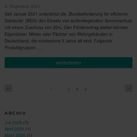
Veröffentlicht
9. Dezember 2021
am
Seit Januar 2021 unterstützt die „Bundesförderung für effiziente
Gebäude“ (BEG) den Einsatz von außenliegendem Sonnenschutz
mit einem Zuschuss von 20%. Den Förderantrag stellen können
Eigentümer, Mieter oder Pächter von Wohngebäuden in
Deutschland, die mindestens 5 Jahre alt sind. Folgende
Produktgruppen …
„Förderungsfähige
weiterlesen
Sonnenschutzprodukte
für
Ihre
Renovierung
–
Seitennummerierung
Vorherige
Näch
Seite
Seite
Seite
1
Seite
2
3
4
Profitieren
Seite
Seite
der
Sie
von
Beiträge
20%
BEG
ARCHIV
Zuschuss“
Juli 2026
(1)
April 2026
(1)
März 2026
(1)