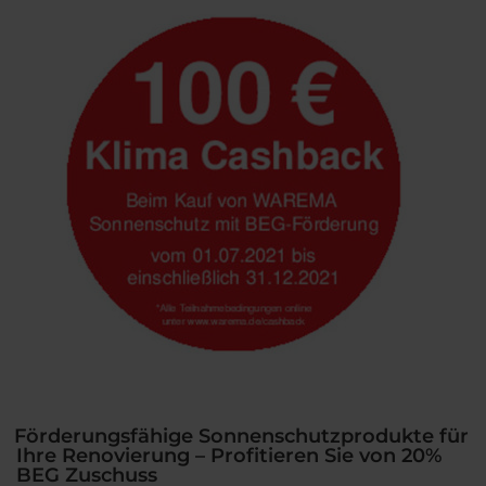
Außenjalousien
im
modernen,
geradlinigen
Design“
Förderungsfähige Sonnenschutzprodukte für
Ihre Renovierung – Profitieren Sie von 20%
BEG Zuschuss