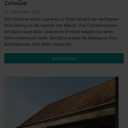
Zuhause
Veröffentlicht
20. Dezember 2023
am
Sich Zuhause sicher und wohl zu fühlen ist eine der wichtigsten
Anforderung an die eigenen vier Wände. Das Frühwarnsystem
SenSigna sorgt dafür, dass es im Ernstfall lediglich bei einem
Einbruchsversuch bleibt. SenSigna erfasst die Bewegung Ihrer
Außenjalousie, sind diese untypische, …
„SenSigna:
weiterlesen
Das
Plus
an
Sicherheit
für
Ihr
Zuhause“