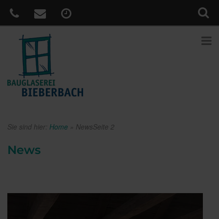
Sie sind hier:
Home
»
News
Seite 2
News