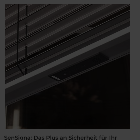
SolarKit
von
WAREMA“
SenSigna: Das Plus an Sicherheit für Ihr