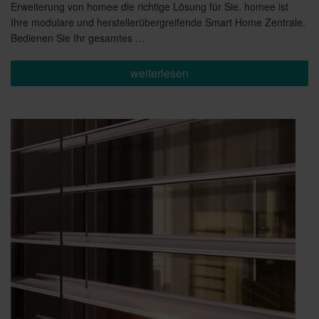
Erweiterung von homee die richtige Lösung für Sie. homee ist
Ihre modulare und herstellerübergreifende Smart Home Zentrale.
Bedienen Sie Ihr gesamtes …
„Das
weiterlesen
ganze
Zuhause
auf
einer
App“