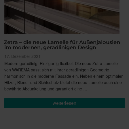
Zetra – die neue Lamelle für Außenjalousien
im modernen, geradlinigen Design
Veröffentlicht
17. Dezember 2021
am
Modern geradlinig. Einzigartig flexibel. Die neue Zetra Lamelle
von WAREMA passt sich mit ihrer geradlinigen Geometrie
harmonisch in die moderne Fassade ein. Neben einem optimalen
Hitze-, Blend- und Sichtschutz bietet die neue Lamelle auch eine
bewährte Abdunkelung und garantiert eine …
„Zetra
weiterlesen
–
die
neue
Lamelle
für