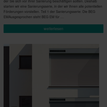
der Sie sich vor Ihrer Sanierung beschäftigen sollten. Deshalb
starten wir eine Sanierungsserie, in der wir Ihnen alle potentiellen
Förderungen vorstellen. Teil 1 der Sanierungsserie: Die BEG
EMAusgesprochen steht BEG EM für …
„Förderung
weiterlesen
für
Ihre
Sanierung
Teil
1:
BEG
EM“