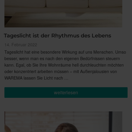
Tageslicht ist der Rhythmus des Lebens
Veröffentlicht
14. Februar 2022
am
Tageslicht hat eine besondere Wirkung auf uns Menschen. Umso
besser, wenn man es nach den eigenen Bedürfnissen steuern
kann. Egal, ob Sie Ihre Wohnräume hell durchleuchten möchten
oder konzentriert arbeiten müssen – mit Außenjalousien von
WAREMA lassen Sie Licht nach …
„Tageslicht
weiterlesen
ist
der
Rhythmus
des
Lebens“