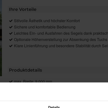
Ihre Vorteile
Stilvolle Ästhetik und höchster Komfort
Sichere und komfortable Bedienung
Leichtes Ein- und Ausfahren des Segels dank praktisc
Optionale Höhenverstellung zur Absenkung des Tuchs b
Klare Linienführung und besondere Stabilität durch S
Produktdetails
max. Breite: 9.000 mm
max. Auszug je Seite: 4.500 mm
Antrieb: Kurbel
Farbe: Pulverbeschichtet gem. WAREMA Farbwelt optio
Markisentuch: Acryl-Uni
Details