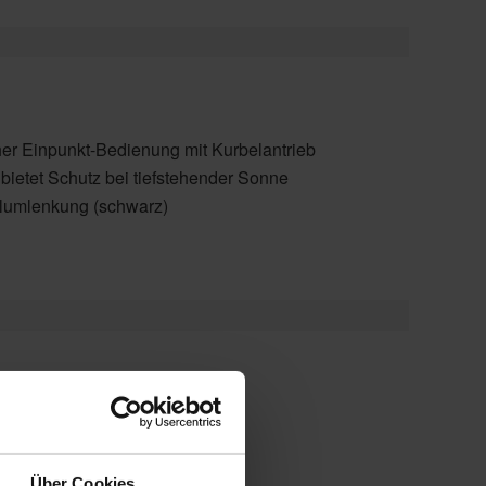
her Einpunkt-Bedienung mit Kurbelantrieb
ietet Schutz bei tiefstehender Sonne
eilumlenkung (schwarz)
nal Pfosten in Edelstahl
Über Cookies