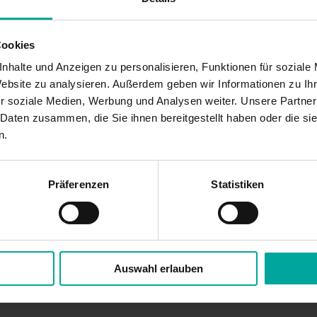
Cookies
Produktbeschreibung
nhalte und Anzeigen zu personalisieren, Funktionen für soziale
Website zu analysieren. Außerdem geben wir Informationen zu I
Gönnen Sie sich Urlaub in Ihrem Garten. Unser
freistehend oder an der Wand montiert. Die
r soziale Medien, Werbung und Analysen weiter. Unsere Partner
leichtes Sonnensegel begeistert durch die
Kurbelbedienung ermöglicht ein einfaches Ein- und
 Daten zusammen, die Sie ihnen bereitgestellt haben oder die s
charakteristische quadratische Tuchform und bietet
Ausfahren – ohne Stromversorgung und Verlegen von
n.
eine perfekte Kombination von modernem Design
und hochwertiger Verschattung – ganz gleich, ob
Präferenzen
Statistiken
Brillante Extras
Auswahl erlauben
Weitere Informationen zu Ausstattungs-Extras Sonea 