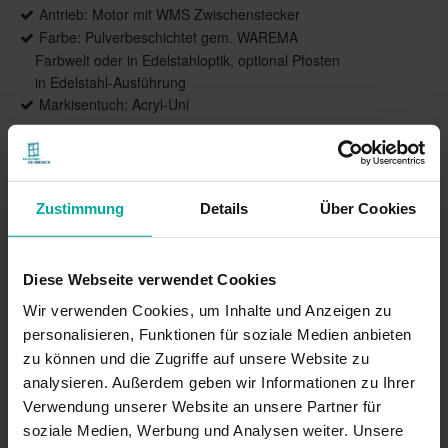
Antrieb: Motor mit WMS Zwischenstecker
Farbe: Pulverbeschichtet gem. WAREMA
Farbwelt oder in Edelstahloptik, optional Pfosten
in Edelstahl-Ausführung
Markisentuch: Acryl-Uni
Produktbeschreibung
Zustimmung
Details
Über Cookies
Schöner Relaxen mit Sonnenschutz: Das kompakte
Sonnensegel überzeugt durch eine leichte und
Diese Webseite verwendet Cookies
moderne Optik, vielfältige Gestaltungsoptionen
Wir verwenden Cookies, um Inhalte und Anzeigen zu
sowie durchdachte Details. Zum Beispiel sind
technische Komponenten wie der Motor komplett
personalisieren, Funktionen für soziale Medien anbieten
unsichtbar in der Tuchwelle versteckt. Ein
zu können und die Zugriffe auf unsere Website zu
besonderer Eyecatcher für Garten und Terrasse.
analysieren. Außerdem geben wir Informationen zu Ihrer
Verwendung unserer Website an unsere Partner für
soziale Medien, Werbung und Analysen weiter. Unsere